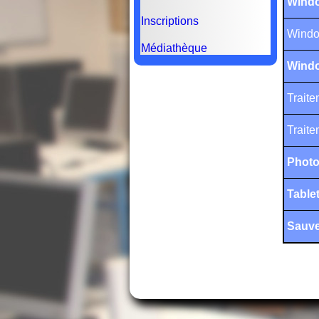
Wind
Inscriptions
Window
Médiathèque
Windo
Traite
Traite
Photo
Tablet
Sauve