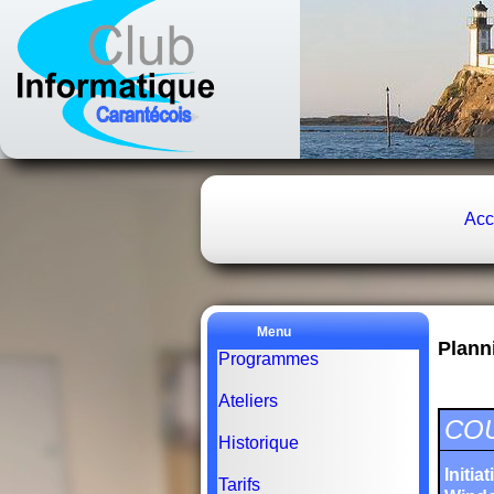
Acc
Menu
Plann
Programmes
Ateliers
CO
Historique
Initi
Tarifs