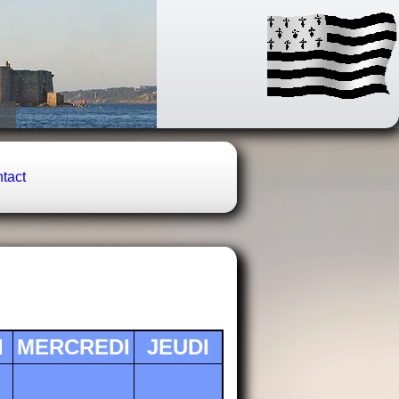
tact
I
MERCREDI
JEUDI